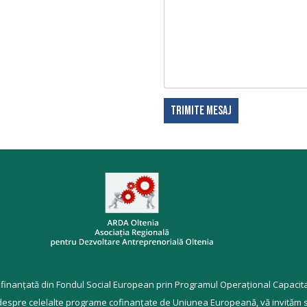
finanțată din Fondul Social European prin Programul Operațional Capacita
 despre celelalte programe cofinanțate de Uniunea Europeană, vă invităm să