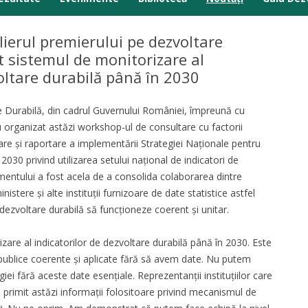
Anunțuri
lierul premierului pe dezvoltare
t sistemul de monitorizare al
Comunicate presă
voltare durabilă până în 2030
Galerie media
Durabilă, din cadrul Guvernului României, împreună cu
au organizat astăzi workshop-ul de consultare cu factorii
are și raportare a implementării Strategiei Naționale pentru
30 privind utilizarea setului național de indicatori de
mentului a fost acela de a consolida colaborarea dintre
inistere și alte instituții furnizoare de date statistice astfel
dezvoltare durabilă să funcționeze coerent și unitar.
zare al indicatorilor de dezvoltare durabilă până în 2030. Este
 publice coerente și aplicate fără să avem date. Nu putem
i fără aceste date esențiale. Reprezentanții instituțiilor care
u primit astăzi informații folositoare privind mecanismul de