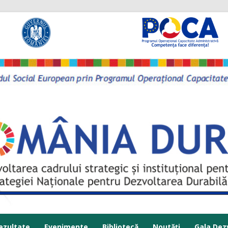
Sari la conținut
ezultate
Evenimente
Bibliotecă
Noutăți
Gala Dezv