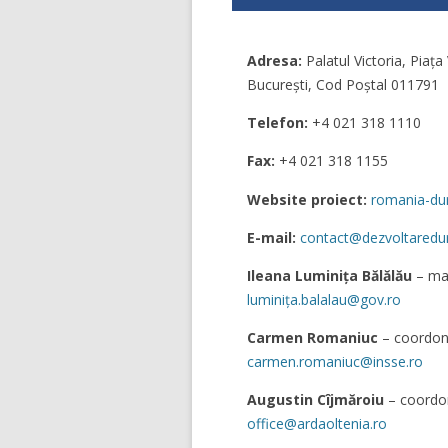
Adresa:
Palatul Victoria, Piaţa 
București, Cod Poștal 011791
Telefon:
+4 021 318 1110
Fax:
+4 021 318 1155
Website proiect:
romania-dur
E-mail:
contact@dezvoltaredur
Ileana Luminița Bălălău
– ma
luminița.balalau@gov.ro
Carmen Romaniuc
– coordona
carmen.romaniuc@insse.ro
Augustin Cîjmăroiu
– coordon
office@ardaoltenia.ro