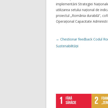
implementării Strategiei Naționa
utilizarea setului național de indi
proiectul „România durabilă”, co
Operațional Capacitate Administr
Navigare
←
Chestionar feedback Codul Ro
în
articol
Sustenabilității