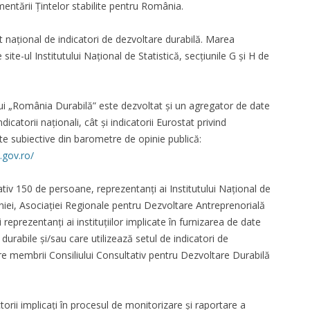
entării Țintelor stabilite pentru România.
t național de indicatori de dezvoltare durabilă. Marea
site-ul Institutului Național de Statistică, secțiunile G și H de
ui „România Durabilă” este dezvoltat și un agregator de date
icatorii naționali, cât și indicatorii Eurostat privind
te subiective din barometre de opinie publică:
.gov.ro/
ativ 150 de persoane, reprezentanți ai Institutului Național de
niei, Asociației Regionale pentru Dezvoltare Antreprenorială
reprezentanți ai instituțiilor implicate în furnizarea de date
 durabile și/sau care utilizează setul de indicatori de
tre membrii Consiliului Consultativ pentru Dezvoltare Durabilă
rii implicați în procesul de monitorizare și raportare a