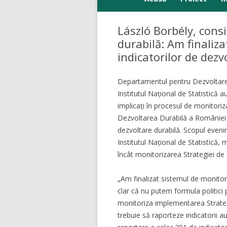
Parteneri
László Borbély, consi
durabilă: Am finaliza
indicatorilor de dez
Departamentul pentru Dezvoltare 
Institutul Național de Statistică 
implicați în procesul de monitoriz
Dezvoltarea Durabilă a României 20
dezvoltare durabilă. Scopul eveni
Institutul Național de Statistică, m
încât monitorizarea Strategiei de 
„Am finalizat sistemul de monitori
clar că nu putem formula politici
monitoriza implementarea Strategie
trebuie să raporteze indicatorii a