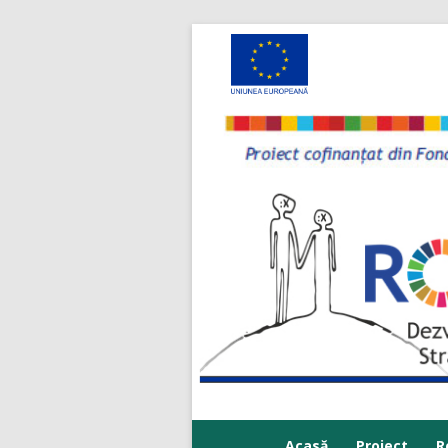
Acasă
Proiect
R