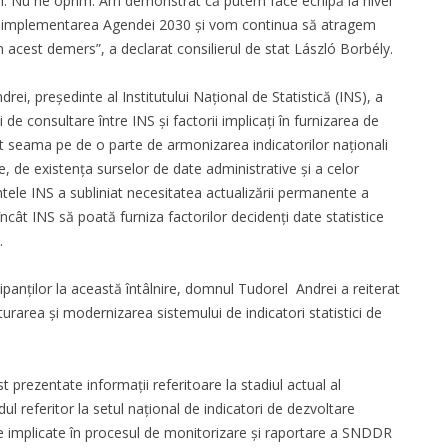
ri. Nu ne oprim. Am demonstrat că putem face echipă la nivel
 implementarea Agendei 2030 și vom continua să atragem
în acest demers”, a declarat consilierul de stat László Borbély.
ei, președinte al Institutului Național de Statistică (INS), a
de consultare între INS şi factorii implicați în furnizarea de
nut seama pe de o parte de armonizarea indicatorilor naționali
te, de existența surselor de date administrative și a celor
tele INS a subliniat necesitatea actualizării permanente a
el încât INS să poată furniza factorilor decidenți date statistice
.
cipanților la această întâlnire, domnul Tudorel Andrei a reiterat
urarea și modernizarea sistemului de indicatori statistici de
 prezentate informații referitoare la stadiul actual al
dul referitor la setul național de indicatori de dezvoltare
ice implicate în procesul de monitorizare și raportare a SNDDR