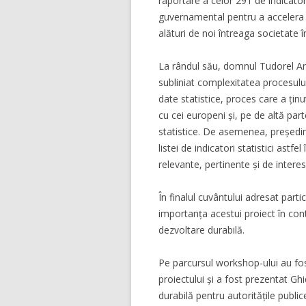
raportare a celor 291 de indicato
guvernamental pentru a accelera
alături de noi întreaga societate 
La rândul său, domnul Tudorel Andr
subliniat complexitatea procesului 
date statistice, proces care a ți
cu cei europeni și, pe de altă par
statistice. De asemenea, preşedin
listei de indicatori statistici astf
relevante, pertinente și de interes
În finalul cuvântului adresat parti
importanța acestui proiect în cont
dezvoltare durabilă.
Pe parcursul workshop-ului au fost
proiectului și a fost prezentat Ghi
durabilă pentru autoritățile publ