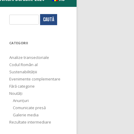
C
a
u
t
CATEGORII
ă
d
Analize transectoriale
u
Codul Român al
p
Sustenabilitățiii
ă
Evenimente complementare
:
Fără categorie
Noutăți
Anunțuri
Comunicate presă
Galerie media
Rezultate intermediare