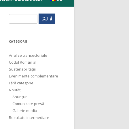
C
a
u
t
CATEGORII
ă
d
Analize transectoriale
u
Codul Român al
p
Sustenabilitățiii
ă
Evenimente complementare
:
Fără categorie
Noutăți
Anunțuri
Comunicate presă
Galerie media
Rezultate intermediare