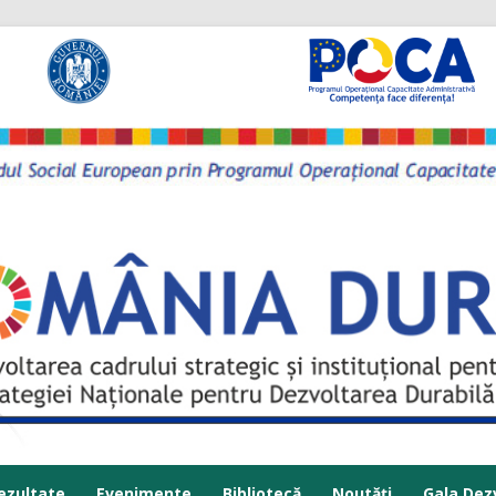
Sari la conținut
ezultate
Evenimente
Bibliotecă
Noutăți
Gala Dezv