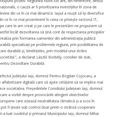
 răspuns pozitiv. Regiunea Nord-Est are, din neferecire, destul
ională, o cauză ar fi prioritizarea investițiilor în zona de
devine din ce în ce mai dinamică. Iașiul a reușit să își diversifice
in ce în ce mai proeminent în ceea ce privește sectorul IT,
 pe care le-am creat și pe care le prezentăm ne propunem să
stfel încât dezvoltarea să țină cont de respectarea principiilor
om realiza prin formarea oamenilor din administrația publică
urabilă specializați pe problemele regiunii, prin posibilitatea de
are durabilă și, bineînțeles, prin modelul unui strâns
cietății.”, a declarat László Borbély, consilier de stat,
entru Dezvoltare Durabilă.
prefectul Județului Iași, domnul Pentru-Bogdan Cojocaru, a
 alfabetizare digitală care să ajute cetățenii să se implice mai
rece societatea. Președintele Consiliului Județean Iași, domnul
care a vorbit despre provocările atingerii obiectivelor
uropene care vizează neutralitatea climatică și a scos în
ot fi ținute sub control doar printr-o strânsă cooperare
ei a luat cuvântul și primarul Municipiului Iași, domnul Mihai