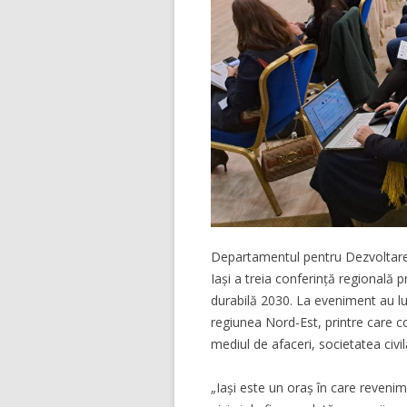
Departamentul pentru Dezvoltare 
Iași a treia conferință regională 
durabilă 2030. La eveniment au lua
regiunea Nord-Est, printre care co
mediul de afaceri, societatea civilă
„Iași este un oraș în care reven