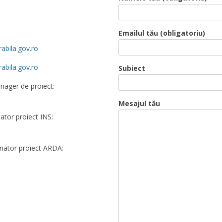
Emailul tău (obligatoriu)
abila.gov.ro
abila.gov.ro
Subiect
nager de proiect:
Mesajul tău
tor proiect INS:
ator proiect ARDA: