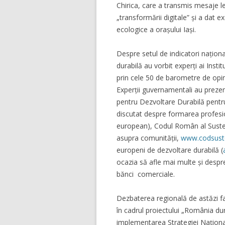
Chirica, care a transmis mesaje l
„transformării digitale” și a dat 
ecologice a orașului Iași.
Despre setul de indicatori națion
durabilă au vorbit experți ai Instit
prin cele 50 de barometre de opin
Experții guvernamentali au prezen
pentru Dezvoltare Durabilă pentru
discutat despre formarea profesion
european), Codul Român al Sustena
asupra comunității,
www.codsuste
europeni de dezvoltare durabilă (
ocazia să afle mai multe și despre
bănci comerciale.
Dezbaterea regională de astăzi fa
în cadrul proiectului „România dur
implementarea Strategiei Națion