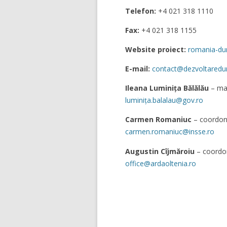
Telefon:
+4 021 318 1110
Fax:
+4 021 318 1155
Website proiect:
romania-dur
E-mail:
contact@dezvoltaredur
Ileana Luminița Bălălău
– ma
luminița.balalau@gov.ro
Carmen Romaniuc
– coordona
carmen.romaniuc@insse.ro
Augustin Cîjmăroiu
– coordon
office@ardaoltenia.ro