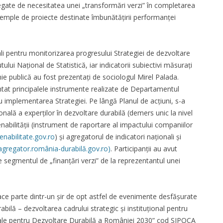
egate de necesitatea unei „transformări verzi” în completarea
exemple de proiecte destinate îmbunătățirii performanței
ali pentru monitorizarea progresului Strategiei de dezvoltare
utului Național de Statistică, iar indicatorii subiectivi măsurați
ie publică au fost prezentați de sociologul Mirel Palada.
tat principalele instrumente realizate de Departamentul
 implementarea Strategiei. Pe lângă Planul de acțiuni, s-a
ală a experților în dezvoltare durabilă (demers unic la nivel
bilității (instrument de raportare al impactului companiilor
nabilitate.gov.ro
) și agregatorul de indicatori naționali și
agregator.românia-durabilă.gov.ro)
. Participanții au avut
 segmentul de „finanțări verzi” de la reprezentantul unei
ce parte dintr-un șir de opt astfel de evenimente desfășurate
abilă – dezvoltarea cadrului strategic și instituțional pentru
ale pentru Dezvoltare Durabilă a României 2030” cod SIPOCA