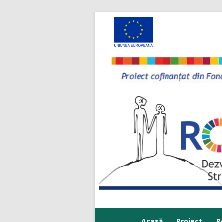
Acasă
Proiect
R