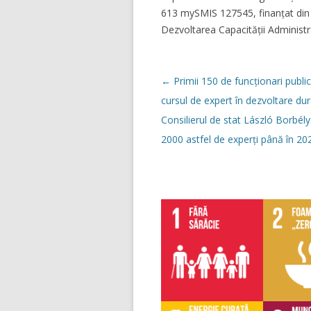
613 mySMIS 127545, finanțat din
Dezvoltarea Capacității Administ
Navigare
←
Primii 150 de funcționari public
în
articol
cursul de expert în dezvoltare dur
Consilierul de stat László Borbél
2000 astfel de experți până în 20