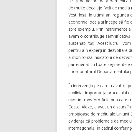
aici și de fiecare dată oamenii au
de multe decalaje față de media naț
Vest, însă, în ultimii ani regiunea 
economia locală și începe să fie d
spre exemplu. Prin instrumentele
avem o contribuție semnificativă a
sustenabilității. Acest lucru îl v
pentru a fi experți în dezvoltare d
a monitoriza indicatorii de dezvolt
parteneriat cu toate segmentele so
coordonatorul Departamentului p
În intervenția pe care a avut-o, 
subliniat importanța procesului de
ușor în transformările prin care t
Costel Alexe, a avut un discurs în 
ambițioase de mediu ale Uniunii E
evidență că problemele de mediu p
internațională. În cadrul conferinț