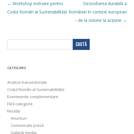
Navigare
←
Workshop instruire pentru
Dezvoltarea durabilă a
în
articol
Codul Român al Sustenabilității
României în context european
– de la viziune la acțiune
→
C
a
u
t
CATEGORII
ă
d
Analize transectoriale
u
Codul Român al Sustenabilitățiii
p
Evenimente complementare
ă
Fără categorie
:
Noutăți
Anunțuri
Comunicate presă
Galerie media