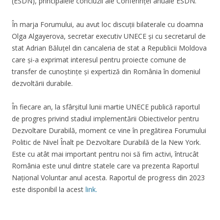
(ESDN), principalele concluzii ale Conferinței anuale ESDN.
În marja Forumului, au avut loc discuții bilaterale cu doamna
Olga Algayerova, secretar executiv UNECE și cu secretarul de
stat Adrian Băluțel din cancaleria de stat a Republicii Moldova
care și-a exprimat interesul pentru proiecte comune de
transfer de cunoștințe și expertiză din România în domeniul
dezvoltării durabile.
În fiecare an, la sfârșitul lunii martie UNECE publică raportul
de progres privind stadiul implementării Obiectivelor pentru
Dezvoltare Durabilă, moment ce vine în pregătirea Forumului
Politic de Nivel Înalt pe Dezvoltare Durabilă de la New York.
Este cu atât mai important pentru noi să fim activi, întrucât
România este unul dintre statele care va prezenta Raportul
Național Voluntar anul acesta. Raportul de progress din 2023
este disponibil la acest
link.