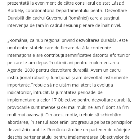
prezentată la eveniment de către consilierul de stat László
Borbély, coordonatorul Departamentului pentru Dezvoltare
Durabilă din cadrul Guvernului României) care a susținut
intervenția de țară în cadrul sesiunii plenare de înalt nivel.
„România, ca hub regional privind dezvoltarea durabilă, este
unul dintre statele care de fiecare dată la conferințe
internaționale are contribuții semnificative datorită eforturilor
pe care le-am depus în ultimii ani pentru implementarea
Agendei 2030 pentru dezvoltare durabilă. Avem un cadru
instituțional robust și funcțional și am dezvoltat instrumente
importante.Trebuie să ne uităm mai atent la evoluția
indicatorilor, întrucât, la jumătatea perioadei de
implementare a celor 17 Obiective pentru dezvoltare durabilă,
provocările sunt imense și cei mai mulți ne-am fi dorit să fim
mult mai avansați. Din acest motiv, trebuie să schimbăm
abordarea, în sensul accelerării progresului pe baza principiilor
dezvoltării durabile. România rămâne un partener de nădejde
deschis parteneriatului pentru implementarea Obiectivelor de