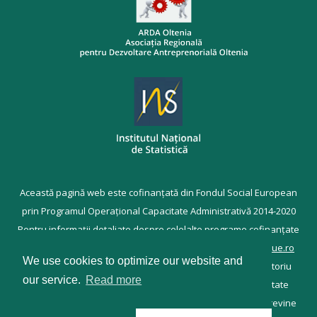
Această pagină web este cofinanțată din Fondul Social European
prin Programul Operațional Capacitate Administrativă 2014-2020
Pentru informații detaliate despre celelalte programe cofinanțate
de Uniunea Europeană, vă invităm să vizitați
www.fonduri-ue.ro
We use cookies to optimize our website and
Conținutul acestei pagini web nu reprezintă în mod obligatoriu
our service.
Read more
poziția oficială a Uniunii europene. Întreaga responsabilitate
asupra corectitudinii și coerenței informațiilor prezentate revine