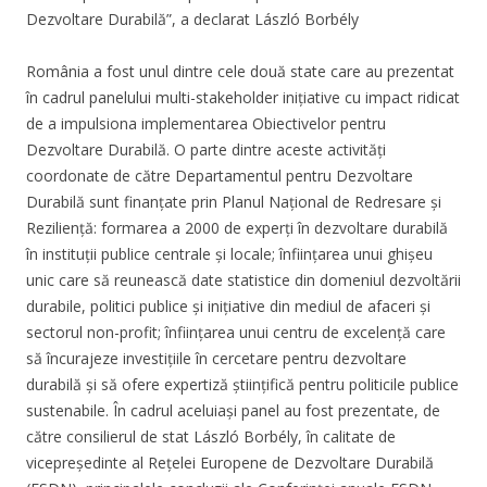
Dezvoltare Durabilă”, a declarat László Borbély
România a fost unul dintre cele două state care au prezentat
în cadrul panelului multi-stakeholder inițiative cu impact ridicat
de a impulsiona implementarea Obiectivelor pentru
Dezvoltare Durabilă. O parte dintre aceste activități
coordonate de către Departamentul pentru Dezvoltare
Durabilă sunt finanțate prin Planul Național de Redresare și
Reziliență: formarea a 2000 de experți în dezvoltare durabilă
în instituții publice centrale și locale; înființarea unui ghișeu
unic care să reunească date statistice din domeniul dezvoltării
durabile, politici publice și inițiative din mediul de afaceri și
sectorul non-profit; înființarea unui centru de excelență care
să încurajeze investițiile în cercetare pentru dezvoltare
durabilă și să ofere expertiză științifică pentru politicile publice
sustenabile. În cadrul aceluiași panel au fost prezentate, de
către consilierul de stat László Borbély, în calitate de
vicepreședinte al Rețelei Europene de Dezvoltare Durabilă