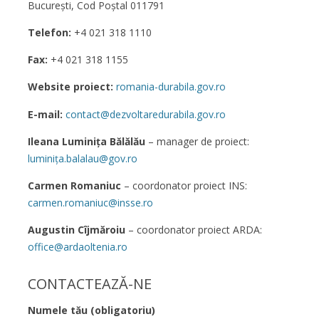
București, Cod Poștal 011791
Telefon:
+4 021 318 1110
Fax:
+4 021 318 1155
Website proiect:
romania-durabila.gov.ro
E-mail:
contact@dezvoltaredurabila.gov.ro
Ileana Luminița Bălălău
– manager de proiect:
luminița.balalau@gov.ro
Carmen Romaniuc
– coordonator proiect INS:
carmen.romaniuc@insse.ro
Augustin Cîjmăroiu
– coordonator proiect ARDA:
office@ardaoltenia.ro
CONTACTEAZĂ-NE
Numele tău (obligatoriu)