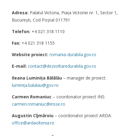
Adresa:
Palatul Victoria, Piaţa Victoriei nr. 1, Sector 1,
București, Cod Poștal 011791
Telefon:
+4 021 318 1110
Fax:
+4 021 318 1155
Website proiect:
romania-durabila.gov.ro
E-mail:
contact@dezvoltaredurabila.gov.ro
Ileana Luminița Bălălău
– manager de proiect:
luminița.balalau@gov.ro
Carmen Romaniuc
– coordonator proiect INS:
carmen.romaniuc@insse.ro
Augustin Cîjmăroiu
– coordonator proiect ARDA:
office@ardaoltenia.ro