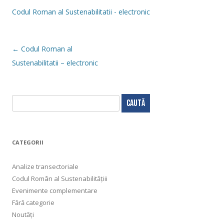
Codul Roman al Sustenabilitatii - electronic
Navigare
←
Codul Roman al
în
articol
Sustenabilitatii – electronic
C
a
u
t
CATEGORII
ă
d
Analize transectoriale
u
Codul Român al Sustenabilitățiii
p
Evenimente complementare
ă
Fără categorie
:
Noutăți