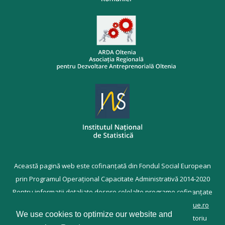
Această pagină web este cofinanțată din Fondul Social European
prin Programul Operațional Capacitate Administrativă 2014-2020
Pentru informații detaliate despre celelalte programe cofinanțate
de Uniunea Europeană, vă invităm să vizitați
www.fonduri-ue.ro
We use cookies to optimize our website and
Conținutul acestei pagini web nu reprezintă în mod obligatoriu