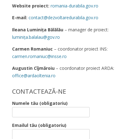
Website proiect:
romania-durabila.gov.ro
E-mail:
contact@dezvoltaredurabila.gov.ro
Ileana Luminița Bălălău
– manager de proiect:
luminița.balalau@gov.ro
Carmen Romaniuc
– coordonator proiect INS:
carmen.romaniuc@insse.ro
Augustin Cîjmăroiu
– coordonator proiect ARDA:
office@ardaoltenia.ro
CONTACTEAZĂ-NE
Numele tău (obligatoriu)
Emailul tău (obligatoriu)