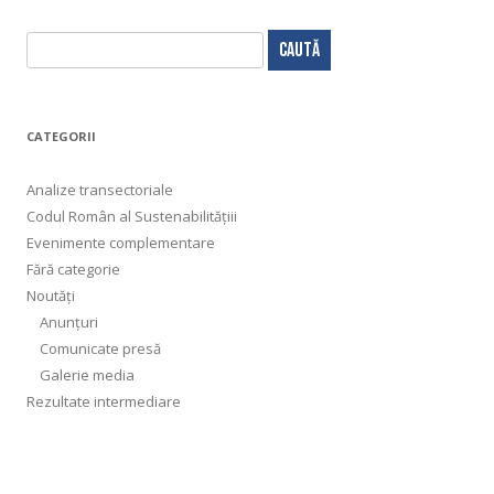
C
a
u
t
CATEGORII
ă
d
Analize transectoriale
u
Codul Român al Sustenabilitățiii
p
Evenimente complementare
ă
Fără categorie
:
Noutăți
Anunțuri
Comunicate presă
Galerie media
Rezultate intermediare