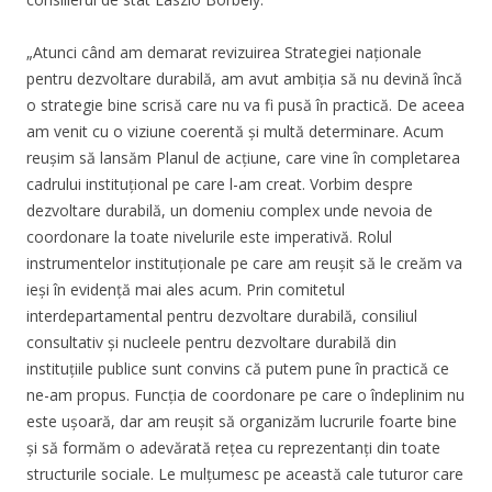
„Atunci când am demarat revizuirea Strategiei naționale
pentru dezvoltare durabilă, am avut ambiția să nu devină încă
o strategie bine scrisă care nu va fi pusă în practică. De aceea
am venit cu o viziune coerentă și multă determinare. Acum
reușim să lansăm Planul de acțiune, care vine în completarea
cadrului instituțional pe care l-am creat. Vorbim despre
dezvoltare durabilă, un domeniu complex unde nevoia de
coordonare la toate nivelurile este imperativă. Rolul
instrumentelor instituționale pe care am reușit să le creăm va
ieși în evidență mai ales acum. Prin comitetul
interdepartamental pentru dezvoltare durabilă, consiliul
consultativ și nucleele pentru dezvoltare durabilă din
instituțiile publice sunt convins că putem pune în practică ce
ne-am propus. Funcția de coordonare pe care o îndeplinim nu
este ușoară, dar am reușit să organizăm lucrurile foarte bine
și să formăm o adevărată rețea cu reprezentanți din toate
structurile sociale. Le mulțumesc pe această cale tuturor care