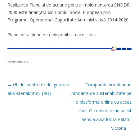
Realizarea Planului de acțiune pentru implementarea SNDDR
2030 este finanțată din Fondul Social European prin
Programul Operațional Capacitate Administrativă 2014-2020.
Planul de acțiune este disponibil la acest
link.
www.poca.ro
Navigare
←
Ghidul pentru Codul german
Companiile vor depune
în
articol
al sustenabilității (RO)
rapoarte de sustenabilitate pe
o platformă online cu acces
liber. O consultare în acest
sens a avut loc la Palatul
Victoria
→