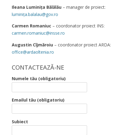
Ileana Luminița Bălălău
– manager de proiect:
luminița.balalau@gov.ro
Carmen Romaniuc
– coordonator proiect INS:
carmen.romaniuc@insse.ro
Augustin Cîjmăroiu
– coordonator proiect ARDA:
office@ardaoltenia.ro
CONTACTEAZĂ-NE
Numele tău (obligatoriu)
Emailul tău (obligatoriu)
Subiect