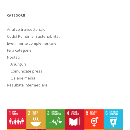
u
t
CATEGORII
ă
d
Analize transectoriale
u
Codul Român al Sustenabilitățiii
p
Evenimente complementare
ă
Fără categorie
:
Noutăți
Anunțuri
Comunicate presă
Galerie media
Rezultate intermediare