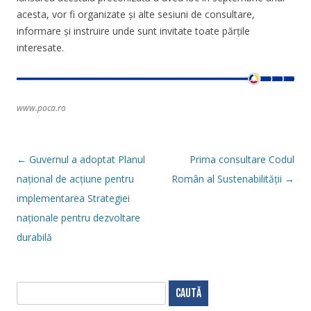
acesta, vor fi organizate și alte sesiuni de consultare,
informare și instruire unde sunt invitate toate părțile
interesate.
www.poca.ro
Navigare
←
Guvernul a adoptat Planul
Prima consultare Codul
în
articol
național de acțiune pentru
Român al Sustenabilității
→
implementarea Strategiei
naționale pentru dezvoltare
durabilă
C
a