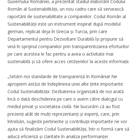
Guvernului României, a prezentat stadiul elaborării Codului
Român al Sustenabilității, un nou cadru care să servească
raportării de sustenabilitate a companiilor. Codul Român al
Sustenabilității este un instrument inspirat după modelul
german, replicat deja în Grecia și Turcia, prin care
Departamentul pentru Dezvoltare Durabilă își propune să
vină în sprijinul companiilor prin transparentizarea eforturilor
pe care acestea le fac pentru a avea o activitate mai
sustenabilă și să ofere acces cetățenilor la aceste informații.
„Setăm noi standarde de transparență în România! Ne
apropiem astăzi de îndeplinirea unei alte ținte importante:
Codul Sustenabilității. Dezbaterea organizată de noi arată
încă o dată deschiderea pe care o avem către dialogul cu
mediul privat și societatea civilă. Ne bucurăm că au fost
prezenți atât de mulți reprezentanți și experți, care, prin
întrebări, sugestii pertinente și contribuții importante ne vor
ajuta să finalizăm Codul Sustenabilității, într-o formă care să
aducă eficiență și claritate în analiza performanței