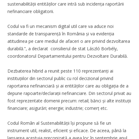
sustenabilității entităților care intră sub incidența raportării
nefinanciare obligatorii.
Codul va fi un mecanism digital util care va aduce noi
standarde de transparență în România și va evidenția
atitudinea pe care mediul de afaceri o are privind dezvoltarea
durabilă.”, a declarat consilierul de stat László Borbély,
coordonatorul Departamentului pentru Dezvoltare Durabilă.
Dezbaterea hibrid a reunit peste 110 reprezentanți ai
instituțiilor din sectorul public cu rol decizional privind
raportarea nefinanciară și ai entităților care au obligația de a
depune rapoarte/declarații nefinanciare. Din sectorul privat au
fost reprezentate domenii precum: retail; bănci și alte instituții
financiare; asigurări; energie; industrie; comerț etc.
Codul Român al Sustenabilității își propune să fie un
instrument util, realist, eficient și eficace. De aceea, până la
lansarea acestuia preconizată a avea loc în septembrie anul