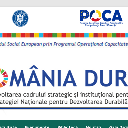
Sari la conținut
ezultate
Evenimente
Bibliotecă
Noutăți
Gala Dezv