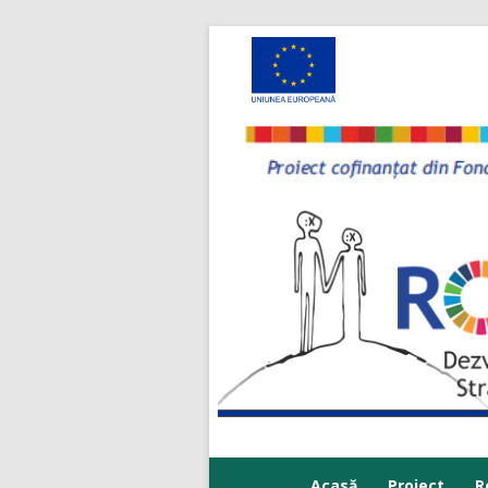
Acasă
Proiect
R