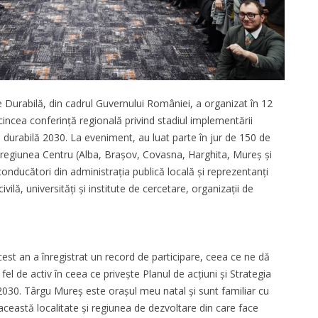
Durabilă, din cadrul Guvernului României, a organizat în 12
cincea conferință regională privind stadiul implementării
 durabilă 2030. La eveniment, au luat parte în jur de 150 de
in regiunea Centru (Alba, Brașov, Covasna, Harghita, Mureș și
 conducători din administrația publică locală și reprezentanți
vilă, universități și institute de cercetare, organizații de
est an a înregistrat un record de participare, ceea ce ne dă
 fel de activ în ceea ce privește Planul de acțiuni și Strategia
2030. Târgu Mureș este orașul meu natal și sunt familiar cu
această localitate și regiunea de dezvoltare din care face