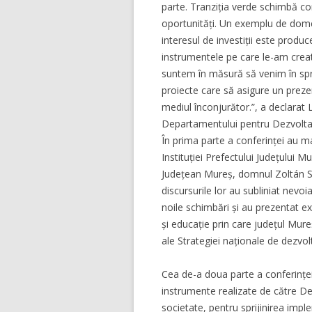
parte. Tranziția verde schimbă co
oportunități. Un exemplu de dome
interesul de investiții este produc
instrumentele pe care le-am crea
suntem în măsură să venim în spri
proiecte care să asigure un prezen
mediul înconjurător.”, a declarat 
Departamentului pentru Dezvolta
În prima parte a conferinței au m
Instituției Prefectului Județului
Județean Mureș, domnul Zoltán So
discursurile lor au subliniat nevoi
noile schimbări și au prezentat e
și educație prin care județul Mur
ale Strategiei naționale de dezvol
Cea de-a doua parte a conferinței 
instrumente realizate de către De
societate, pentru sprijinirea impl