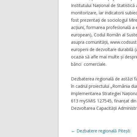
Institutului Național de Statistică
monitorizare, iar indicatorii subi
fost prezentați de sociologul Mir
acțiuni, formarea profesională a e
european), Codul Român al Sustena
asupra comunității, www.codsustena
europeni de dezvoltare durabilă (
ocazia să afle mai multe și despre
bănci comerciale.
Dezbaterea regională de astăzi fa
în cadrul proiectului „România dur
implementarea Strategiei Națion
613 mySMIS 127545, finanțat din
Dezvoltarea Capacității Administ
Navigare
←
Dezbatere regională Pitești
în