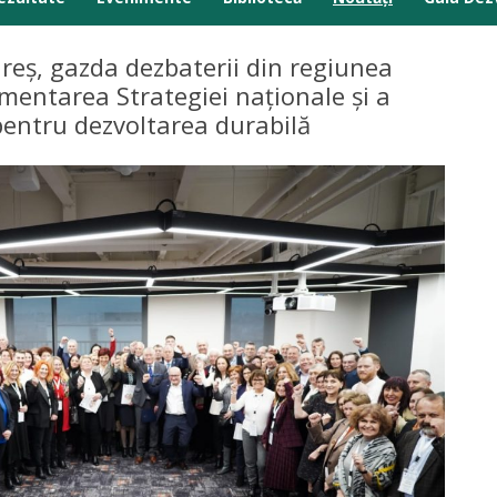
Anunțuri
eș, gazda dezbaterii din regiunea
mentarea Strategiei naționale și a
Comunicate presă
pentru dezvoltarea durabilă
Galerie media