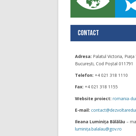
Contact
Adresa:
Palatul Victoria, Piaţa 
București, Cod Poștal 011791
Telefon:
+4 021 318 1110
Fax:
+4 021 318 1155
Website proiect:
romania-dur
E-mail:
contact@dezvoltaredur
Ileana Luminița Bălălău
– ma
luminița.balalau@gov.ro