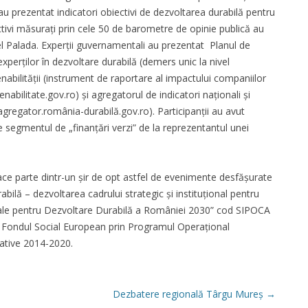
 au prezentat indicatori obiectivi de dezvoltarea durabilă pentru
ectivi măsurați prin cele 50 de barometre de opinie publică au
el Palada. Experții guvernamentali au prezentat Planul de
xperților în dezvoltare durabilă (demers unic la nivel
bilității (instrument de raportare al impactului companiilor
bilitate.gov.ro) și agregatorul de indicatori naționali și
agregator.românia-durabilă.gov.ro). Participanții au avut
 segmentul de „finanțări verzi” de la reprezentantul unei
ce parte dintr-un șir de opt astfel de evenimente desfășurate
abilă – dezvoltarea cadrului strategic și instituțional pentru
ale pentru Dezvoltare Durabilă a României 2030” cod SIPOCA
 Fondul Social European prin Programul Operațional
rative 2014-2020.
Dezbatere regională Târgu Mureș
→