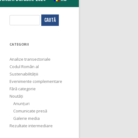
C
a
u
t
CATEGORII
ă
d
Analize transectoriale
u
Codul Român al
p
Sustenabilitățiii
ă
Evenimente complementare
:
Fără categorie
Noutăți
Anunțuri
Comunicate presă
Galerie media
Rezultate intermediare