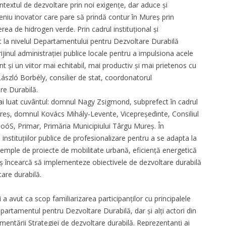
ntextul de dezvoltare prin noi exigențe, dar aduce și
niu inovator care pare să prindă contur în Mureș prin
erea de hidrogen verde. Prin cadrul instituțional și
t la nivelul Departamentului pentru Dezvoltare Durabilă
jinul administrației publice locale pentru a impulsiona acele
t și un viitor mai echitabil, mai productiv și mai prietenos cu
László Borbély, consilier de stat, coordonatorul
re Durabilă.
ai luat cuvântul: domnul Nagy Zsigmond, subprefect în cadrul
 Mureș, domnul Kovács Mihály-Levente, Vicepreședinte, Consiliul
óS, Primar, Primăria Municipiului Târgu Mureș. În
a instituțiilor publice de profesionalizare pentru a se adapta la
xemple de proiecte de mobilitate urbană, eficiență energetică
eș încearcă să implementeze obiectivele de dezvoltare durabilă
tare durabilă.
a avut ca scop familiarizarea participanților cu principalele
partamentul pentru Dezvoltare Durabilă, dar și alți actori din
ementării Strategiei de dezvoltare durabilă. Reprezentanți ai