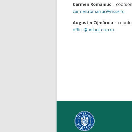
Carmen Romaniuc
– coordona
carmen.romaniuc@insse.ro
Augustin Cîjmăroiu
– coordon
office@ardaoltenia.ro